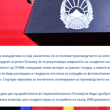
 иницијатива со која значително ќе се зголеми производството на елек
удник за јаглен Осломеј, ќе се рекултивира земјиштето на соодветен н
ќност од 10 MW, очекуваме голем интерес на јавниот тендер, а првите м
от ќе биде распишана и тендерска постапка за изградба на фотоволтаич
. Стартува офанзива за значително зголемување на производството на 
дека дел од вработените во термоелектраната Осломеј ќе бидат дообуч
ична енергија, што соодветствува со потребите на околу 2000 домаќинст