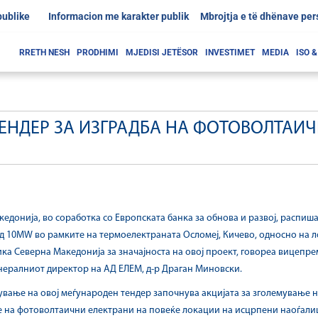
publike
Informacion me karakter publik
Mbrojtja e të dhënave pe
RRETH NESH
PRODHIMI
MJEDISI JETËSOR
INVESTIMET
MEDIA
ISO 
НДЕР ЗА ИЗГРАДБА НА ФОТОВОЛТАИЧ
кедонија, во соработка со Европската банка за обнова и развој, распиш
 10MW во рамките на термоелектраната Осломеј, Кичево, односно на ло
ка Северна Македонија за значајноста на овој проект, говореа вицепр
нералниот директор на АД ЕЛЕМ, д-р Драган Миновски.
ање на овој меѓународен тендер започнува акцијата за зголемување н
 на фотоволтаични електрани на повеќе локации на исцрпени наоѓалишт