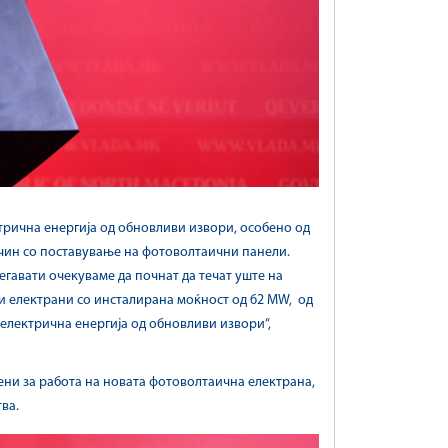
трична енергија од обновливи извори, особено од
ачин со поставување на фотоволтаични панели.
егавати очекуваме да почнат да течат уште на
ни електрани со инсталирана моќност од 62 MW, од
електрична енергија од обновливи извори“,
ени за работа на новата фотоволтаична електрана,
ва.