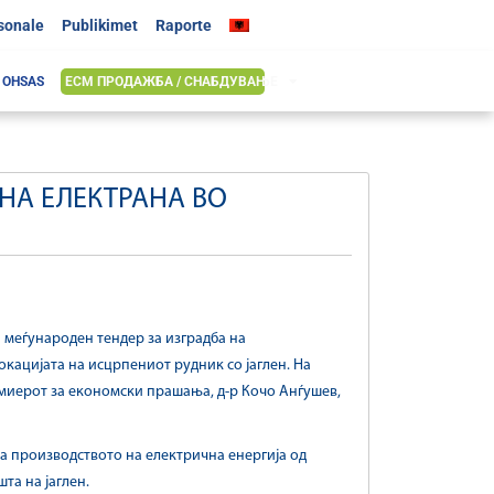
rsonale
Publikimet
Raporte
& OHSAS
ЕСМ ПРОДАЖБА / СНАБДУВАЊЕ
НА ЕЛЕКТРАНА ВО
а меѓународен тендер за изградба на
кацијата на исцрпениот рудник со јаглен. На
емиерот за економски прашања, д-р Кочо Анѓушев,
а производството на електрична енергија од
а на јаглен.