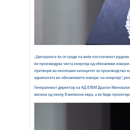
„Централата ќе се гради на веќе постоечкиот рудник 
ќе произведува чиста енергија од обновливи извори. Н
претвори во еколошки капацитет за производство на 
иднинатата во обновливите извори на енергија“, ре
Генералниот директор на АД ЕЛЕМ Драган Миновски п
висина од околу 8 милиони евра, а ќе биде проектир