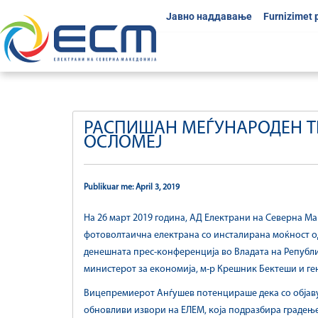
Јавно наддавање
Furnizimet 
РАСПИШАН МЕЃУНАРОДЕН ТЕ
ОСЛОМЕЈ
Publikuar me: April 3, 2019
На 26 март 2019 година, АД Електрани на Северна Ма
фотоволтаична електрана со инсталирана моќност од
денешната прес-конференција во Владата на Републи
министерот за економија, м-р Крешник Бектеши и ге
Вицепремиерот Анѓушев потенцираше дека со објавув
обновливи извори на ЕЛЕМ, која подразбира градење