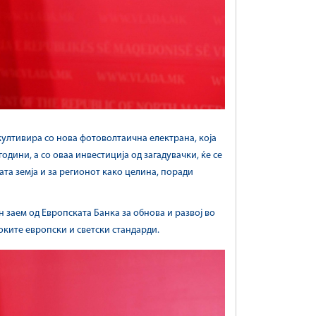
екултивира со нова фотоволтаична електрана, која
одини, а со оваа инвестиција од загадувачки, ќе се
ата земја и за регионот како целина, поради
заем од Европската Банка за обнова и развој во
оките европски и светски стандарди.