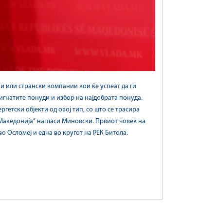
ни или странски компании кои ќе успеат да ги
тигнатите понуди и избор на најдобрата понуда.
гетски објекти од овој тип, со што се трасира
 Македонија“ нагласи Миновски. Првиот човек на
о Осломеј и една во кругот на РЕК Битола.