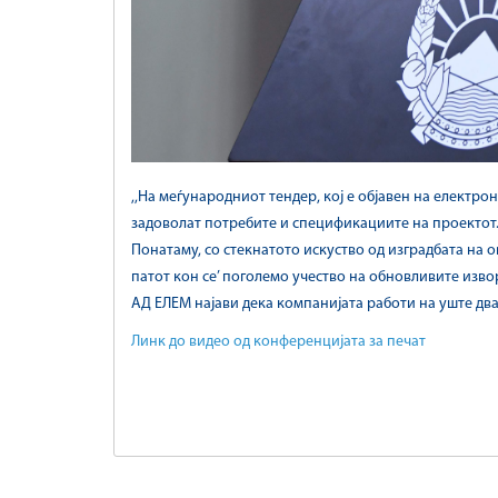
,,На меѓународниот тендер, кој е објавен на електро
задоволат потребите и спецификациите на проектот. Т
Понатаму, со стекнатото искуство од изградбата на о
патот кон се’ поголемо учество на обновливите изво
АД ЕЛЕМ најави дека компанијата работи на уште два
Линк до видео од конференцијата за печат