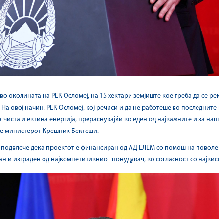
во околината на РЕК Осломеј, на 15 хектари земјиште кое треба да се р
а овој начин, РЕК Осломеј, кој речиси и да не работеше во последните г
чиста и евтина енергија, прераснувајќи во еден од најважните и за наш
че министерот Крешник Бектеши.
одвлече дека проектот е финансиран од АД ЕЛЕМ со помош на поволен 
ан и изграден од најкомпетитивниот понудувач, во согласност со највис