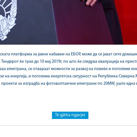
нската платформа за јавни набавки на ЕБОР, може да се јават сите домаш
ендерот ќе трае до 10 мај 2019г, по што ќе следува евалуација на прис
ваа електрана, се отвараат можности за развој на повеќе и поголеми енер
ри на енергија, и поголема енергетска сигурност на Република Северна
 проекти за изградба на фотоволтаични електрани по 20MW, уште една в
Të gjitha ngjarjet