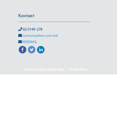
Контакт
02/3149–278
contact@elem.com.mk
WEBMAIL
Archive Category Single Page
Cookie Policy
Sample Page
test full page 2 template
test123
(Македонски) Информации од јавен карактер
HOME
HOME - Deutsch
HOME - English
HOME - Shqip
(Македонски) ISO & OHSAS
(Македонски) Rehabilitation of HPP-III Phase
(Македонски) Webmail
(Македонски) Јавен повик 04-2025/2