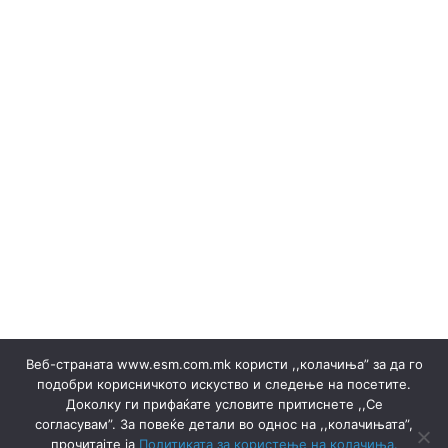
РЕЗУЛТАТИ
Burimet e ripërtëritshme
(Македонски) Одлуки/Ценовници
(Македонски) ОКТОМВРИ 2023
(Македонски) Офицер за заштита на лични податоци
(Македонски) Подружница ТЕЦ Неготино
(Македонски) Политики
Rregulloret
(Македонски) Преглед на сите јавни набавки
(Македонски) Продажба на гаранции на потекло на
ЕЕ
Shitje e energjisë elektrike ▸ Dokumente
(Македонски) Продажба на отпад
Prodhimi
(Македонски) СЕПТЕМВРИ - 2024
(Македонски) СЕПТЕМВРИ - 2025
(Македонски) СЕПТЕМВРИ 2023
Веб-страната www.esm.com.mk користи ,,колачиња” за да го
(Македонски) Сертификати
подобри корисничкото искуство и следење на посетите.
Qendra e Skijimit "Kodra e Diellit" - Tetovë
Доколку ги прифаќате условите притиснете ,,Се
(Македонски) Склучени договори
Lajmërime
согласувам”. За повеќе детали во однос на ,,колачињата”,
Lajmërime
Energjia Termike
Termocentralet
прочитајте ја
Политиката за користење на колачиња.