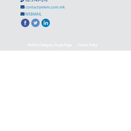
02/3149–278
contact@elem.com.mk
WEBMAIL
Archive Category Single Page
Cookie Policy
Sample Page
test full page 2 template
test123
Informacion me karakter publik
Ballina
Ballina - Deutsch
Ballina - English
Ballina - Shqip
(Македонски) ISO & OHSAS
(Македонски) Rehabilitation of HPP-III Phase
(Македонски) Webmail
(Македонски) Јавен повик 04-2025/2
(Македонски) Јавен повик 04-2025
(Македонски) Јавен повик 05-2025
(Македонски) Јавен повик 05-2025-2
(Македонски) Јавен Повик 06/1-2026
(Македонски) Јавен Повик 06/2-2026