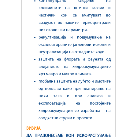
континуирано следење на
количините на штетни гасови и
честички кои се емитуваат во
воздухот во нашите термоцентрали
низ еколошки параметри.
рекултивација и пошумување на
експлоатираните јагленови ископи и
неутрализација на отпадните води.
заштита на флората и фауната од
влијанието на хидроакумулациите
врз макро и микро климата.
глобална заштита на луѓето и имотите
од поплави како при планирање на
нови така и при анализа и
експлоатација на постојните
хидроакумулации со изработка на
соодветни студии и проекти.
ВИЗИЈА
ДА ПРИДОНЕСЕМЕ КОН ИСКОРИСТУВАЊЕ