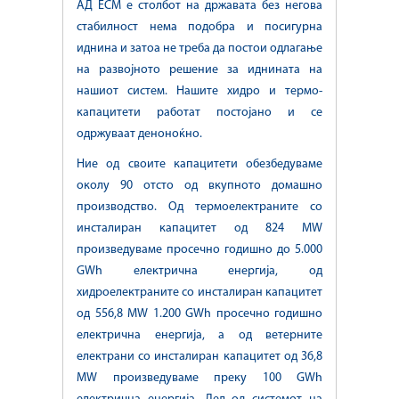
АД ЕСМ е столбот на државата без негова
стабилност нема подобра и посигурна
иднина и затоа не треба да постои одлагање
на развојното решение за иднината на
нашиот систем. Нашите хидро и термо-
капацитети работат постојано и се
одржуваат деноноќно.
Ние од своите капацитети обезбедуваме
околу 90 отсто од вкупното домашно
производство. Од термоелектраните со
инсталиран капацитет од 824 МW
произведуваме просечно годишно до 5.000
GWh електрична енергија, од
хидроелектраните со инсталиран капацитет
од 556,8 MW 1.200 GWh просечно годишно
електрична енергија, а од ветерните
електрани со инсталиран капацитет од 36,8
MW произведуваме преку 100 GWh