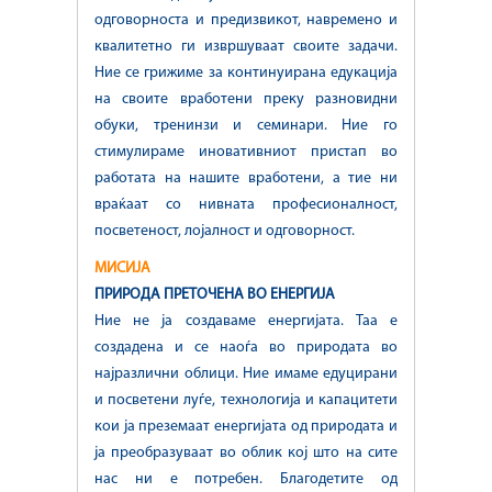
одговорноста и предизвикот, навремено и
квалитетно ги извршуваат своите задачи.
Ние се грижиме за континуирана едукација
на своите вработени преку разновидни
обуки, тренинзи и семинари. Ние го
стимулираме иновативниот пристап во
работата на нашите вработени, а тие ни
враќаат со нивната професионалност,
посветеност, лојалност и одговорност.
МИСИЈА
ПРИРОДА ПРЕТОЧЕНА ВО ЕНЕРГИЈА
Ние не ја создаваме енергијата. Таа е
создадена и се наоѓа во природата во
најразлични облици. Ние имаме едуцирани
и посветени луѓе, технологија и капацитети
кои ја преземаат енергијата од природата и
ја преобразуваат во облик кој што на сите
нас ни е потребен. Благодетите од