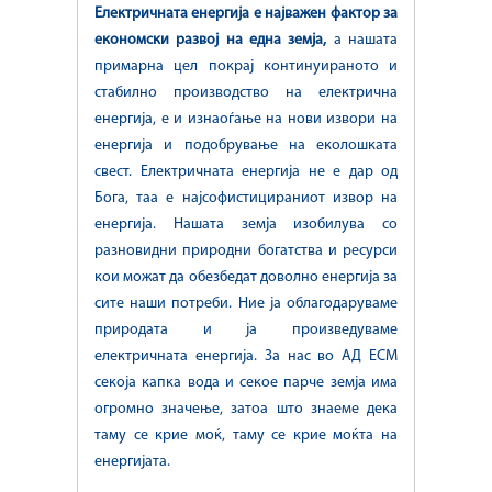
Електричната енергија е најважен фактор за
економски развој на една земја,
а нашата
примарна цел покрај континуираното и
стабилно производство на електрична
енергија, е и изнаоѓање на нови извори на
енергија и подобрување на еколошката
свест. Електричната енергија не е дар од
Бога, таа е најсофистицираниот извор на
енергија. Нашата земја изобилува со
разновидни природни богатства и ресурси
кои можат да обезбедат доволно енергија за
сите наши потреби. Ние ја облагодаруваме
природата и ја произведуваме
електричната енергија. За нас во АД ЕСМ
секоја капка вода и секое парче земја има
огромно значење, затоа што знаеме дека
таму се крие моќ, таму се крие моќта на
енергијата.