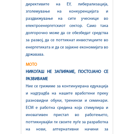
директивите на ЕУ, либерализација,
зголемување на конкуренцијата и
раздвижување на сите учесници во
електроенергетскиот сектор. Само така
долгорочно може да се обезбедат средства
за развој, да се поттикнат инвестициите во
енергетиката и да се зајакне економијата во
државава.
МОТО
НИКОГАШ НЕ ЗАПИРАМЕ, ПОСТОЈАНО СЕ
РАЗВИВАМЕ
Ние се грижиме за континуирана едукација
и надградба на нашите вработени преку
разновидни обуки, тренинзи и семинари.
ЕСМ е работна средина која стимулира и
иновативен пристап во работењето,
поттикнувајќи ги своите луѓе за разработка
на нови, алтернативни начини за