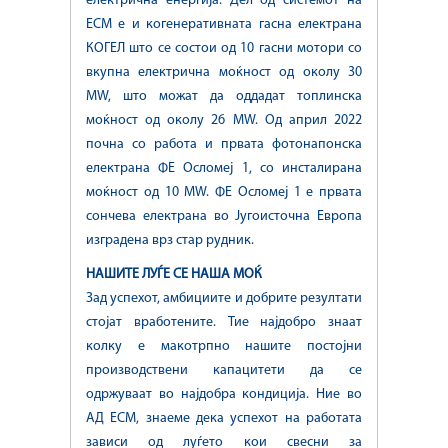
електрична енергија. Дел од системот на
ЕСМ е и когенеративната гасна електрана
КОГЕЛ што се состои од 10 гасни мотори со
вкупна електрична моќност од околу
30
МW, што можат да оддадат топлинска
моќност од околу 26 МW. Од април 2022
почна со работа и првата фотонапонска
електрана ФЕ Осломеј 1, со инсталирана
моќност од 10 МW.
ФЕ Осломеј 1 е првата
сончева електрана во Југоисточна Европа
изградена врз стар рудник.
НАШИТЕ ЛУЃЕ СЕ НАША МОЌ
Зад успехот, амбициите и добрите резултати
стојат вработените. Тие најдобро знаат
колку е макотрпно нашите постојни
производствени капацитети да се
одржуваат во најдобра кондиција. Ние во
АД ЕСМ, знаеме дека успехот на работата
зависи од луѓето кои свесни за