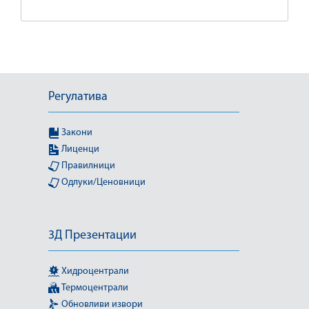
Регулатива
Закони
Лиценци
Правилници
Одлуки/Ценовници
3Д Презентации
Хидроцентрали
Термоцентрали
Обновливи извори