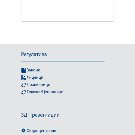
Регулатива
Закони
Лиценци
Правилници
Одлуки/Ценовници
3Д Презентации
Хидроцентрали