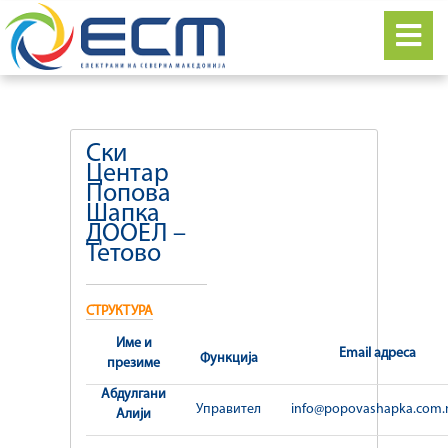
Ски
Центар
Попова
Шапка
ДООЕЛ –
Тетово
СТРУКТУРА
Име и
Email адреса
Функција
презиме
Абдулгани
Управител
info@popovashapka.com
Алији