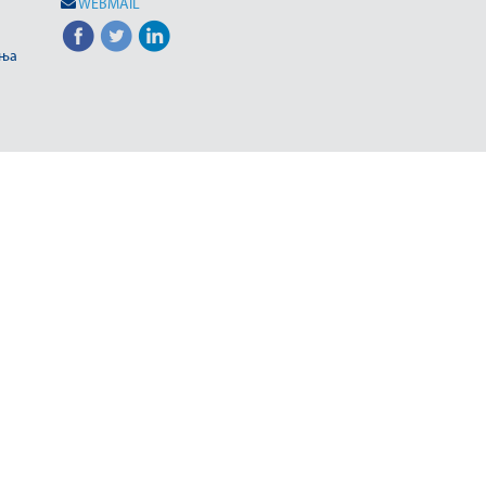
WEBMAIL
иња