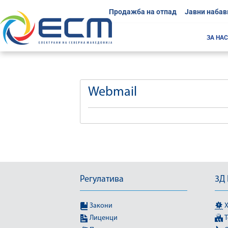
Продажба на отпад
Јавни набав
ЗА НАС
Webmail
Регулатива
3Д
Закони
Х
Лиценци
Т