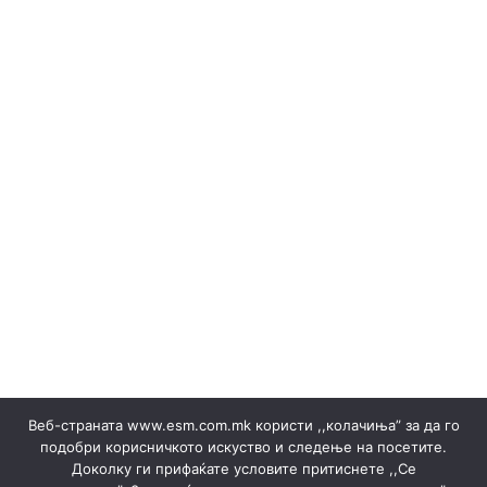
МАЈ 2023
МАРТ - 2026
Медиуми
НАБАВКА НА ЕЛЕКТРИЧНА ЕНЕРГИЈА 17 – 18.10.2023
НАБАВКА НА ЕЛЕКТРИЧНА ЕНЕРГИЈА НОЕМВРИ 2022
Набавка на електрична енергија ▸ Документи
Набавка на електрична енергија ▸ Правила
НАБАВКА НА ЕНЕРГИЈА ВО ТЕКОТ НА ДЕНОТ
НОЕМВРИ 2023
Објави за набака и Резултати
ОБЈАВИ НА ПРОДАЖБА НА ГАРАНЦИИ И РЕЗУЛТАТИ
Обновливи извори
Одлуки/Ценовници
ОКТОМВРИ 2023
Офицер за заштита на лични податоци
Подружница ТЕЦ Неготино
Политики
Правилници
Преглед на сите јавни набавки
Продажба на гаранции на потекло на ЕЕ
Продажба на електрична енергија ▸ Документи
Продажба на отпад
ПРОИЗВОДСТВО
Веб-страната www.esm.com.mk користи ,,колачиња” за да го
СЕПТЕМВРИ - 2024
СЕПТЕМВРИ - 2025
подобри корисничкото искуство и следење на посетите.
СЕПТЕМВРИ 2023
Сертификати
Доколку ги прифаќате условите притиснете ,,Се
Ски Центар Попова Шапка ДООЕЛ – Тетово