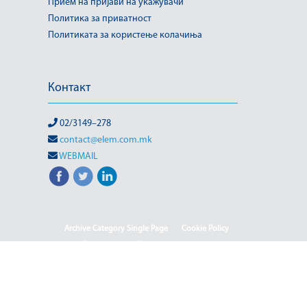
Прием на пријави на укажувачи
Политика за приватност
Политиката за користење колачиња
Контакт
02/3149–278
contact@elem.com.mk
WEBMAIL
Archive Category Single Page
Cookie Policy
Sample Page
test full page 2 template
test123
Информации од јавен карактер
HOME
HOME - Deutsch
HOME - English
HOME - Shqip
ISO & OHSAS
Rehabilitation of HPP-III Phase