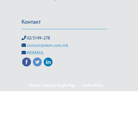
Контакт
02/3149–278
contact@elem.com.mk
WEBMAIL
Archive Category Single Page
Cookie Policy
Sample Page
test full page 2 template
test123
Информации од јавен карактер
HOME
HOME - Deutsch
HOME - English
HOME - Shqip
ISO & OHSAS
Rehabilitation of HPP-III Phase
Webmail
Јавен повик 04-2025/2
Јавен повик 04-2025
Јавен повик 05-2025
Јавен повик 05-2025-2
Јавен Повик 06/1-2026