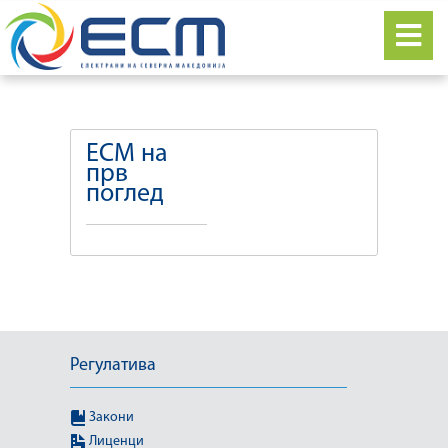
ЕСМ на
прв
поглед
Регулатива
Закони
Лиценци