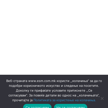
Набавка на електрична енергија ▸ Документи
Набавка на електрична енергија ▸ Правила
НАБАВКА НА ЕНЕРГИЈА ВО ТЕКОТ НА ДЕНОТ
НОЕМВРИ 2023
Објави за набака и Резултати
ОБЈАВИ НА ПРОДАЖБА НА ГАРАНЦИИ И РЕЗУЛТАТИ
Обновливи извори
Одлуки/Ценовници
ОКТОМВРИ 2023
Офицер за заштита на лични податоци
Подружница ТЕЦ Неготино
Политики
Правилници
Преглед на сите јавни набавки
Продажба на гаранции на потекло на ЕЕ
Продажба на електрична енергија ▸ Документи
Продажба на отпад
ПРОИЗВОДСТВО
Веб-страната www.esm.com.mk користи ,,колачиња” за да го
СЕПТЕМВРИ - 2024
СЕПТЕМВРИ - 2025
подобри корисничкото искуство и следење на посетите.
СЕПТЕМВРИ 2023
Сертификати
Доколку ги прифаќате условите притиснете ,,Се
Ски Центар Попова Шапка ДООЕЛ – Тетово
согласувам”. За повеќе детали во однос на ,,колачињата”,
Склучени договори
Соопштенија
Соопштенија
прочитајте ја
Политиката за користење на колачиња.
Термоенергија
Термоцентрали
ФЕВРУАРИ 2023
Се согласувам
Не се согласувам