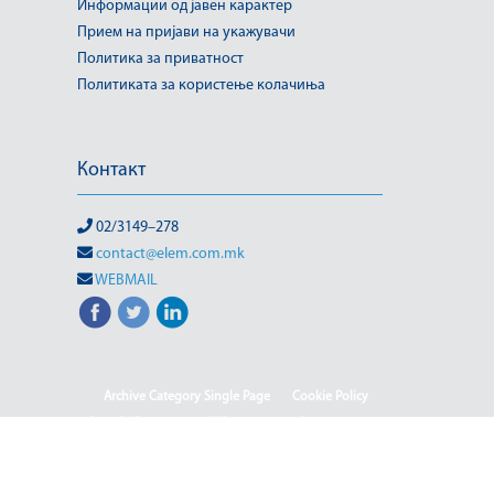
Информации од јавен карактер
Прием на пријави на укажувачи
Политика за приватност
Политиката за користење колачиња
Контакт
02/3149–278
contact@elem.com.mk
WEBMAIL
Archive Category Single Page
Cookie Policy
Sample Page
test full page 2 template
test123
Информации од јавен карактер
HOME
HOME - Deutsch
HOME - English
HOME - Shqip