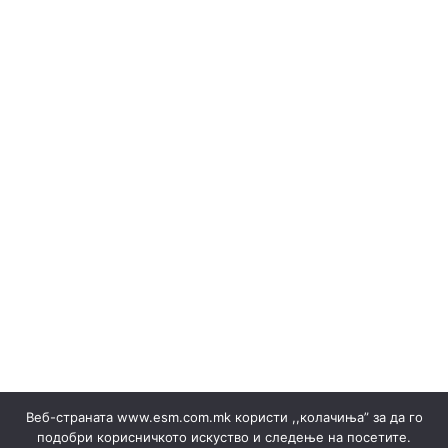
Коти на Охридско Езеро 2025
Лиценци
МАЈ 2023
МАРТ - 2026
Медиуми
НАБАВКА НА ЕЛЕКТРИЧНА ЕНЕРГИЈА 17 – 18.10.2023
НАБАВКА НА ЕЛЕКТРИЧНА ЕНЕРГИЈА НОЕМВРИ 2022
Набавка на електрична енергија ▸ Документи
Набавка на електрична енергија ▸ Правила
НАБАВКА НА ЕНЕРГИЈА ВО ТЕКОТ НА ДЕНОТ
НОЕМВРИ 2023
Објави за набака и Резултати
ОБЈАВИ НА ПРОДАЖБА НА ГАРАНЦИИ И РЕЗУЛТАТИ
Обновливи извори
Одлуки/Ценовници
ОКТОМВРИ 2023
Офицер за заштита на лични податоци
Подружница ТЕЦ Неготино
Политики
Правилници
Преглед на сите јавни набавки
Продажба на гаранции на потекло на ЕЕ
Продажба на електрична енергија ▸ Документи
Продажба на отпад
ПРОИЗВОДСТВО
Веб-страната www.esm.com.mk користи ,,колачиња” за да го
СЕПТЕМВРИ - 2024
СЕПТЕМВРИ - 2025
подобри корисничкото искуство и следење на посетите.
СЕПТЕМВРИ 2023
Сертификати