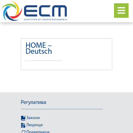
HOME –
Deutsch
Регулатива
Закони
Лиценци
Правилници