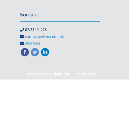
Контакт
02/3149–278
contact@elem.com.mk
WEBMAIL
Archive Category Single Page
Cookie Policy
Sample Page
test full page 2 template
test123
Информации од јавен карактер
HOME
HOME - Deutsch
HOME - English
HOME - Shqip
ISO & OHSAS
Rehabilitation of HPP-III Phase
Webmail
Јавен повик 04-2025/2
Јавен повик 04-2025
Јавен повик 05-2025
Јавен повик 05-2025-2
Јавен Повик 06/1-2026