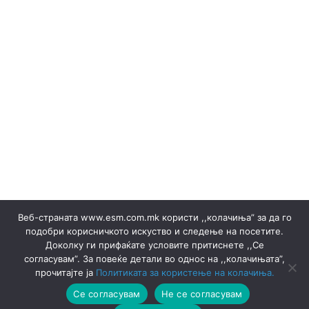
Набавка на електрична енергија ▸ Документи
Набавка на електрична енергија ▸ Правила
НАБАВКА НА ЕНЕРГИЈА ВО ТЕКОТ НА ДЕНОТ
НОЕМВРИ 2023
Објави за набака и Резултати
ОБЈАВИ НА ПРОДАЖБА НА ГАРАНЦИИ И РЕЗУЛТАТИ
Обновливи извори
Одлуки/Ценовници
ОКТОМВРИ 2023
Офицер за заштита на лични податоци
Подружница ТЕЦ Неготино
Политики
Правилници
Преглед на сите јавни набавки
Продажба на гаранции на потекло на ЕЕ
Продажба на електрична енергија ▸ Документи
Продажба на отпад
ПРОИЗВОДСТВО
Веб-страната www.esm.com.mk користи ,,колачиња” за да го
СЕПТЕМВРИ - 2024
СЕПТЕМВРИ - 2025
подобри корисничкото искуство и следење на посетите.
СЕПТЕМВРИ 2023
Сертификати
Доколку ги прифаќате условите притиснете ,,Се
Ски Центар Попова Шапка ДООЕЛ – Тетово
согласувам”. За повеќе детали во однос на ,,колачињата”,
Склучени договори
Соопштенија
Соопштенија
прочитајте ја
Политиката за користење на колачиња.
Термоенергија
Термоцентрали
ФЕВРУАРИ 2023
Се согласувам
Не се согласувам
ФЕВРУАРИ 2025
Хидроцентрали