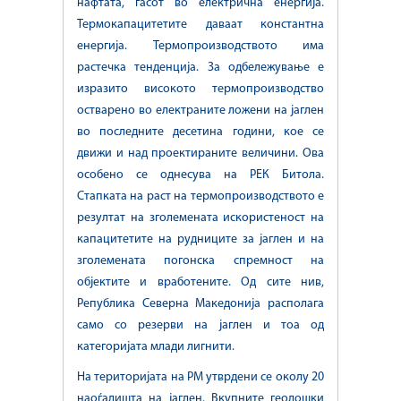
нафтата, гасот во електрична енергија.
Термокапацитетите даваат константна
енергија. Термопроизводството има
растечка тенденција. За одбележување е
изразито високото термопроизводство
остварено во електраните ложени на јаглен
во последните десетина години, кое се
движи и над проектираните величини. Ова
особено се однесува на РЕК Битола.
Стапката на раст на термопроизводството е
резултат на зголемената искористеност на
капацитетите на рудниците за јаглен и на
зголемената погонска спремност на
објектите и вработените. Од сите нив,
Република Северна Македонија располага
само со резерви на јаглен и тоа од
категоријата млади лигнити.
На територијата на РМ утврдени се околу 20
наоѓалишта на јаглен. Вкупните геолошки