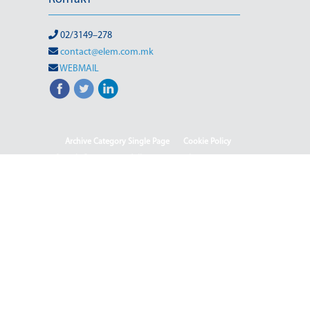
02/3149–278
contact@elem.com.mk
WEBMAIL
Archive Category Single Page
Cookie Policy
Sample Page
test full page 2 template
test123
Информации од јавен карактер
HOME
HOME - Deutsch
HOME - English
HOME - Shqip
ISO & OHSAS
Rehabilitation of HPP-III Phase
Webmail
Јавен повик 04-2025/2
Јавен повик 04-2025
Јавен повик 05-2025
Јавен повик 05-2025-2
Јавен Повик 06/1-2026
Јавен Повик 06/2-2026
Јавен повик бр. 01-111/2025 - Отворен систем за
набавка на јаглен (лигнит) за потребите на РЕК