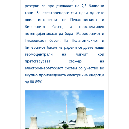
резерви се проценувааат на 2,5 билиони
тони. За електроенергетски цели од сите
овие интересни се Пелагонискиот и
Кичевскиот басен, а перспективен
потенцијал можат да бидат Мариовскиот и
Тиквешкиот басен. На Пелагонискиот и
Кичевскиот басен изградени се двете наши
термоцентрали на лигнит, кои
претставуваат стожер на
електроенергетскиот систем со учество во
вкупно произведената електрична енергија
од 80-85%.