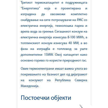
Третиот термокапацитет е подружницата
“Енергетика” која е проектирана и
изградена да овозможи комплетно
снабдување на сите потрошувачи на РЖС со
електрична енергија, технолошка пареа и
врела вода за греење. Сегашниот конзум на
електрична енергија изнесува 8-100 MWh, а
топлинскиот конзум изнесува 40 MW, а во
фаза на изградба е топловод за уште
дополнителни 15MW. Овој капацитет како
основно гориво го користи природниот гас.
Овие термоелектрани имаат важна улога во
покривањето на базниот дел од дијаграмот
на конзумот на Република Северна
Македонија.
Постоечки објекти