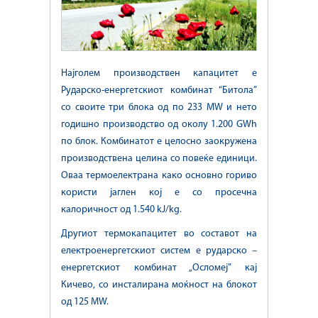
Најголем производствен капацитет е
Рударско-енергетскиот комбинат “Битола”
со своите три блока од по 233 MW и нето
годишно производство од околу 1.200 GWh
по блок. Комбинатот е целосно заокружена
производствена целина со повеќе единици.
Оваа термоелектрана како основно гориво
користи јаглен кој е со просечна
калоричност од 1.540 kJ/kg.
Другиот термокапацитет во составот на
електроенергетскиот систем е рударско –
енергетскиот комбинат „Осломеј” кај
Кичево, со инсталирана моќност на блокот
од 125 MW.