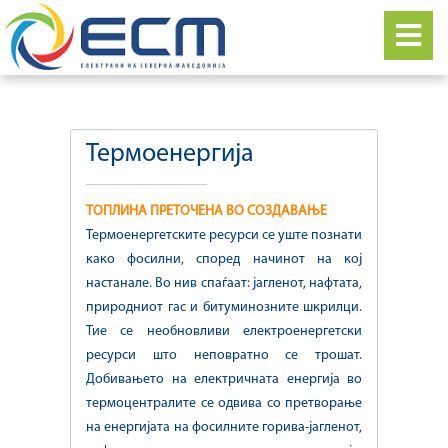
Термоенергија
ТОПЛИНА ПРЕТОЧЕНА ВО СОЗДАВАЊЕ
Термоенергетските ресурси се уште познати
како фосилни, според начинот на кој
настанале. Во нив спаѓаат: јагленот, нафтата,
природниот гас и битуминозните шкрилци.
Тие се необновливи електроенергетски
ресурси што неповратно се трошат.
Добивањето на електричната енергија во
термоцентралите се одвива со претворање
на енергијата на фосилните горива-јагленот,