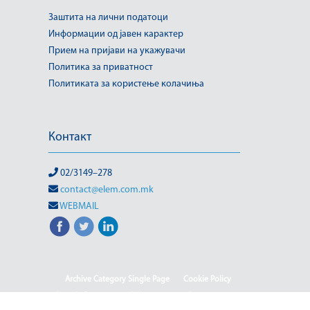
Заштита на лични податоци
Информации од јавен карактер
Прием на пријави на укажувачи
Политика за приватност
Политиката за користење колачиња
Контакт
02/3149–278
contact@elem.com.mk
WEBMAIL
Archive Category Single Page
Cookie Policy
Sample Page
test full page 2 template
test123