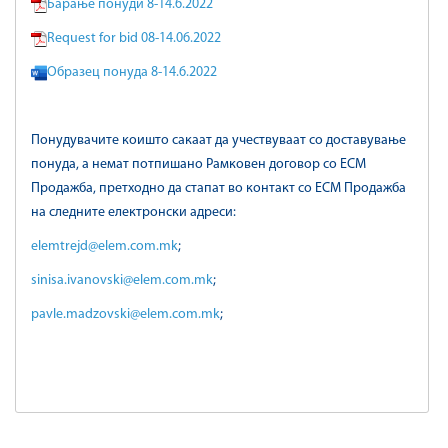
Барање понуди 8-14.6.2022
Request for bid 08-14.06.2022
Образец понуда 8-14.6.2022
Понудувачите коишто сакаат да учествуваат со доставување
понуда, а немат потпишано Рамковен договор со ЕСМ
Продажба, претходно да стапат во контакт со ЕСМ Продажба
на следните електронски адреси:
elemtrejd@elem.com.mk
;
sinisa.ivanovski@elem.com.mk
;
pavle.madzovski@elem.com.mk
;