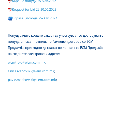
Барање понуди 25-30.6.2022
Request for bid 25-30.06.2022
Образец понуда 25-30.6.2022
Понудувачите коишто сакаат да учествуваат со доставување
понуда, а немат потпишано Рамковен договор со ЕСМ
Продажба, претходно да стапат во контакт со ЕСМ Продажба
на следните електронски адреси:
elemtrejd@elem.com.mk
;
sinisa.ivanovski@elem.com.mk
;
pavle.madzovski@elem.com.mk
;