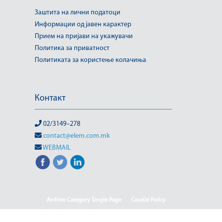
Заштита на лични податоци
Информации од јавен карактер
Прием на пријави на укажувачи
Политика за приватност
Политиката за користење колачиња
Контакт
02/3149–278
contact@elem.com.mk
WEBMAIL
Archive Category Single Page
Cookie Policy
Sample Page
test full page 2 template
test123