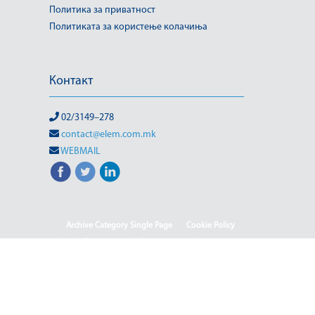
Политика за приватност
Политиката за користење колачиња
Контакт
02/3149–278
contact@elem.com.mk
WEBMAIL
Archive Category Single Page
Cookie Policy
Sample Page
test full page 2 template
test123
Информации од јавен карактер
HOME
HOME - Deutsch
HOME - English
HOME - Shqip
ISO & OHSAS
Rehabilitation of HPP-III Phase
Webmail
Јавен повик 04-2025/2