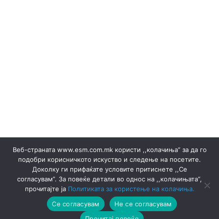
Набавка на електрична енергија ▸ Правила
НАБАВКА НА ЕНЕРГИЈА ВО ТЕКОТ НА ДЕНОТ
НОЕМВРИ 2023
Објави за набака и Резултати
ОБЈАВИ НА ПРОДАЖБА НА ГАРАНЦИИ И РЕЗУЛТАТИ
Обновливи извори
Одлуки/Ценовници
ОКТОМВРИ 2023
Офицер за заштита на лични податоци
Подружница ТЕЦ Неготино
Политики
Правилници
Преглед на сите јавни набавки
Продажба на гаранции на потекло на ЕЕ
Продажба на електрична енергија ▸ Документи
Продажба на отпад
ПРОИЗВОДСТВО
Веб-страната www.esm.com.mk користи ,,колачиња” за да го
СЕПТЕМВРИ - 2024
СЕПТЕМВРИ - 2025
подобри корисничкото искуство и следење на посетите.
СЕПТЕМВРИ 2023
Сертификати
Доколку ги прифаќате условите притиснете ,,Се
Ски Центар Попова Шапка ДООЕЛ – Тетово
согласувам”. За повеќе детали во однос на ,,колачињата”,
Склучени договори
Соопштенија
Соопштенија
прочитајте ја
Политиката за користење на колачиња.
Термоенергија
Термоцентрали
ФЕВРУАРИ 2023
Се согласувам
Не се согласувам
ФЕВРУАРИ 2025
Хидроцентрали
Прочитај повеќе