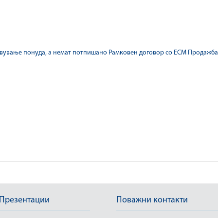
авување понуда, а немат потпишано Рамковен договор со ЕСМ Продажба,
 Презентации
Поважни контакти