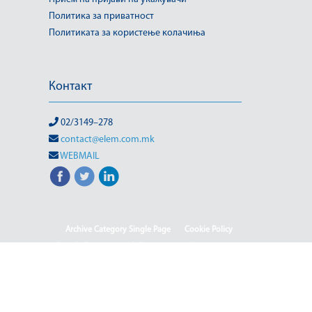
Политика за приватност
Политиката за користење колачиња
Контакт
02/3149–278
contact@elem.com.mk
WEBMAIL
Archive Category Single Page
Cookie Policy
Sample Page
test full page 2 template
test123
Информации од јавен карактер
HOME
HOME - Deutsch
HOME - English
HOME - Shqip
ISO & OHSAS
Rehabilitation of HPP-III Phase