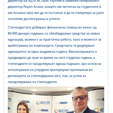
директор на АД ЕСМ, Лазо Узунчев и заменик-генералниот
директор Реџеп Асани, коишто им честитаа на студентите и
им посакаа овој чин да ги поттикне и да ги стимулира за уште
поголеми достигнувања и успеси.
Стипендистите добиваат финансиска помош во износ од
80.000 денари годишно со обезбедување средства за нивна
едукација, можност за практична работа, како и можност за
вработување во компанијата. Средствата се доделуваат
еднократно за една академска година. Финансирањето е
предвидено да трае за време на сите студиски години, а
стипендиите се продолжуваат еднаш годишно, врз основ на
исполнување на утврдени критериуми пропишани во
договорите за стипендирање што, пак, се услов за
продолжување на стипендиите.