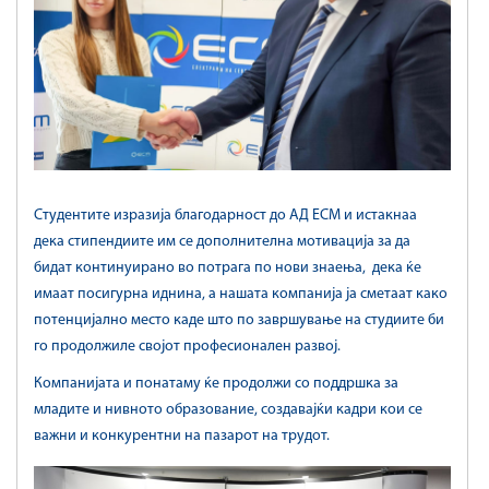
Студентите изразија благодарност до АД ЕСМ и истакнаа
дека стипендиите им се дополнителна мотивација за да
бидат континуирано во потрага по нови знаења, дека ќе
имаат посигурна иднина, а нашата компанија ја сметаат како
потенцијално место каде што по завршување на студиите би
го продолжиле својот професионален развој.
Компанијата и понатаму ќе продолжи со поддршка за
младите и нивното образование, создавајќи кадри кои се
важни и конкурентни на пазарот на трудот.