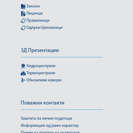
Закони
Лиценци
Правилници
Одлуки/Ценовници
3Д Презентации
Хидроцентрали
Термоцентрали
Обновливи извори
Поважни контакти
Заштита на лични податоци
Информации од јавен карактер
Прием на пријави на укажувачи