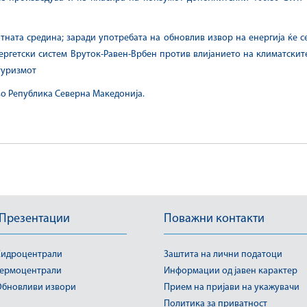
тната средина; заради употребата на обновлив извор на енергија ќе се
ергетски систем Вруток-Равен-Врбен против влијанието на климатскит
туризмот
 во Република Северна Македонија.
 Презентации
Поважни контакти
идроцентрали
Заштита на лични податоци
ермоцентрали
Информации од јавен карактер
бновливи извори
Прием на пријави на укажувачи
Политика за приватност