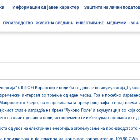
ки
Информации од јавен карактер
Заштита на лични подато
ПРОИЗВОДСТВО
ЖИВОТНА СРЕДИНА
ИНВЕСТИРАЊЕ
МЕДИУМИ
ISO &
енергија“ (ЛППОЕ) Корапските води би се довеле во акумулација „Луко
 временски интервал во траење од еден месец. Тоа е посебно изразен
Мавровското Езеро, па и преливањата преку овој зафат се најголеми 
јскиот слив е изградба на брана “Луково Поле” и акумулација во која с
ето на овие преливни води, истовремено се избегнуваат поплави и се 
ста од увоз на електрична енергија, а зголемување на производството 
е произведува и ќе пласира на конзумот дополнителни 106.80 GWh 