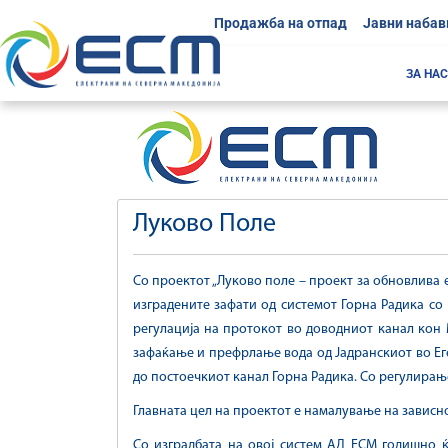
Продажба на отпад
Јавни набав
ЗА НАС
Луково Поле
Со проектот „Луково поле – проект за обновлива 
изградените зафати од системот Горна Радикa со
регулација на протокот во доводниот канал кон 
зафаќање и префрлање вода од Јадранскиот во Еге
до постоечкиот канал Горна Радика. Со регулирањ
Главната цел на проектот е намалување на зависно
Со изградбата на овој систем АД ЕСМ годишно ќ