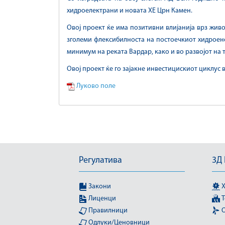
хидроелектрани и новата ХЕ Црн Камен.
Овој проект ќе има позитивни влијанија врз живо
зголеми флексибилноста на постоечкиот хидроен
минимум на реката Вардар, како и во развојот на 
Овој проект ќе го зајакне инвестицискиот циклус
Луково поле
Регулатива
3Д
Закони
Х
Лиценци
Т
Правилници
О
Одлуки/Ценовници